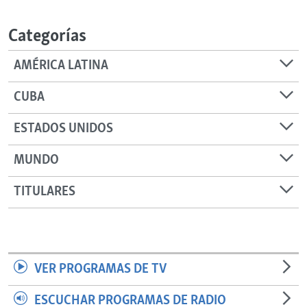
RADIO MARTÍ
Categorías
ESPECIALES
MULTIMEDIA
ESPECIALES
AMÉRICA LATINA
EDITORIALES
LA REALIDAD DE LA VIVIENDA EN CUBA
CUBA
SER VIEJO EN CUBA
SÍGUENOS
ESTADOS UNIDOS
KENTU-CUBANO
MUNDO
LOS SANTOS DE HIALEAH
DESINFORMACIÓN RUSA EN AMÉRICA LATINA
TITULARES
LA INVASIÓN DE RUSIA A UCRANIA
VER PROGRAMAS DE TV
ESCUCHAR PROGRAMAS DE RADIO