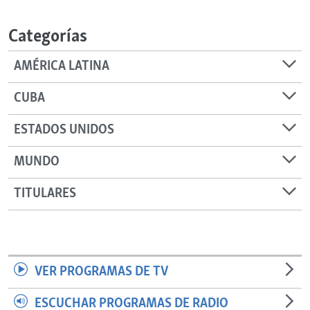
RADIO MARTÍ
Categorías
ESPECIALES
MULTIMEDIA
ESPECIALES
AMÉRICA LATINA
EDITORIALES
LA REALIDAD DE LA VIVIENDA EN CUBA
CUBA
SER VIEJO EN CUBA
SÍGUENOS
ESTADOS UNIDOS
KENTU-CUBANO
MUNDO
LOS SANTOS DE HIALEAH
DESINFORMACIÓN RUSA EN AMÉRICA LATINA
TITULARES
LA INVASIÓN DE RUSIA A UCRANIA
VER PROGRAMAS DE TV
ESCUCHAR PROGRAMAS DE RADIO