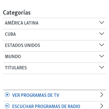
RADIO MARTÍ
Categorías
ESPECIALES
MULTIMEDIA
ESPECIALES
AMÉRICA LATINA
EDITORIALES
LA REALIDAD DE LA VIVIENDA EN CUBA
CUBA
SER VIEJO EN CUBA
SÍGUENOS
ESTADOS UNIDOS
KENTU-CUBANO
MUNDO
LOS SANTOS DE HIALEAH
DESINFORMACIÓN RUSA EN AMÉRICA LATINA
TITULARES
LA INVASIÓN DE RUSIA A UCRANIA
VER PROGRAMAS DE TV
ESCUCHAR PROGRAMAS DE RADIO