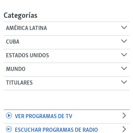
RADIO MARTÍ
Categorías
ESPECIALES
MULTIMEDIA
ESPECIALES
AMÉRICA LATINA
EDITORIALES
LA REALIDAD DE LA VIVIENDA EN CUBA
CUBA
SER VIEJO EN CUBA
SÍGUENOS
ESTADOS UNIDOS
KENTU-CUBANO
MUNDO
LOS SANTOS DE HIALEAH
DESINFORMACIÓN RUSA EN AMÉRICA LATINA
TITULARES
LA INVASIÓN DE RUSIA A UCRANIA
VER PROGRAMAS DE TV
ESCUCHAR PROGRAMAS DE RADIO