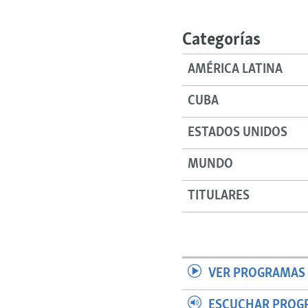
RADIO MARTÍ
ESPECIALES
Categorías
MULTIMEDIA
ESPECIALES
AMÉRICA LATINA
EDITORIALES
LA REALIDAD DE LA VIVIENDA EN
CUBA
CUBA
SER VIEJO EN CUBA
ESTADOS UNIDOS
KENTU-CUBANO
MUNDO
LOS SANTOS DE HIALEAH
DESINFORMACIÓN RUSA EN
TITULARES
AMÉRICA LATINA
LA INVASIÓN DE RUSIA A UCRANIA
VER PROGRAMAS 
ESCUCHAR PROG