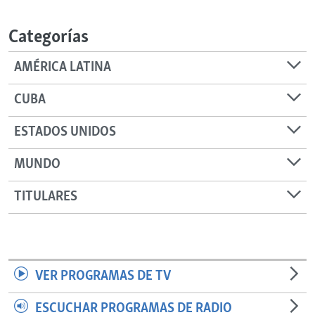
RADIO MARTÍ
Categorías
ESPECIALES
MULTIMEDIA
ESPECIALES
AMÉRICA LATINA
EDITORIALES
LA REALIDAD DE LA VIVIENDA EN CUBA
CUBA
SER VIEJO EN CUBA
SÍGUENOS
ESTADOS UNIDOS
KENTU-CUBANO
MUNDO
LOS SANTOS DE HIALEAH
DESINFORMACIÓN RUSA EN AMÉRICA LATINA
TITULARES
LA INVASIÓN DE RUSIA A UCRANIA
VER PROGRAMAS DE TV
ESCUCHAR PROGRAMAS DE RADIO