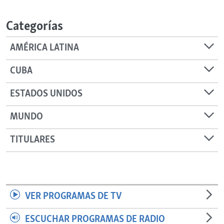
RADIO MARTÍ
Categorías
ESPECIALES
MULTIMEDIA
ESPECIALES
AMÉRICA LATINA
EDITORIALES
LA REALIDAD DE LA VIVIENDA EN CUBA
CUBA
SER VIEJO EN CUBA
SÍGUENOS
ESTADOS UNIDOS
KENTU-CUBANO
MUNDO
LOS SANTOS DE HIALEAH
DESINFORMACIÓN RUSA EN AMÉRICA LATINA
TITULARES
LA INVASIÓN DE RUSIA A UCRANIA
VER PROGRAMAS DE TV
ESCUCHAR PROGRAMAS DE RADIO