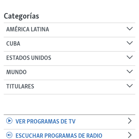
RADIO MARTÍ
Categorías
ESPECIALES
MULTIMEDIA
ESPECIALES
AMÉRICA LATINA
EDITORIALES
LA REALIDAD DE LA VIVIENDA EN CUBA
CUBA
SER VIEJO EN CUBA
SÍGUENOS
ESTADOS UNIDOS
KENTU-CUBANO
MUNDO
LOS SANTOS DE HIALEAH
DESINFORMACIÓN RUSA EN AMÉRICA LATINA
TITULARES
LA INVASIÓN DE RUSIA A UCRANIA
VER PROGRAMAS DE TV
ESCUCHAR PROGRAMAS DE RADIO