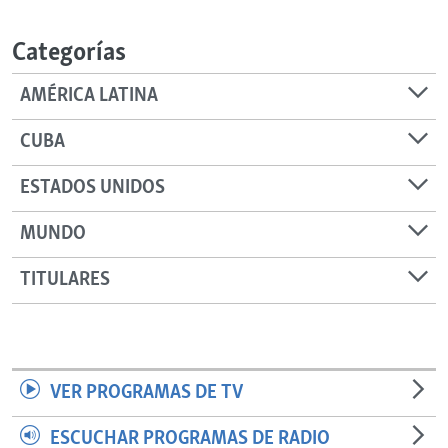
RADIO MARTÍ
Categorías
ESPECIALES
MULTIMEDIA
ESPECIALES
AMÉRICA LATINA
EDITORIALES
LA REALIDAD DE LA VIVIENDA EN CUBA
CUBA
SER VIEJO EN CUBA
SÍGUENOS
ESTADOS UNIDOS
KENTU-CUBANO
MUNDO
LOS SANTOS DE HIALEAH
DESINFORMACIÓN RUSA EN AMÉRICA LATINA
TITULARES
LA INVASIÓN DE RUSIA A UCRANIA
VER PROGRAMAS DE TV
ESCUCHAR PROGRAMAS DE RADIO