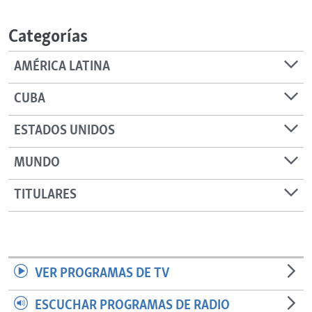
RADIO MARTÍ
Categorías
ESPECIALES
MULTIMEDIA
ESPECIALES
AMÉRICA LATINA
EDITORIALES
LA REALIDAD DE LA VIVIENDA EN CUBA
CUBA
SER VIEJO EN CUBA
SÍGUENOS
ESTADOS UNIDOS
KENTU-CUBANO
MUNDO
LOS SANTOS DE HIALEAH
DESINFORMACIÓN RUSA EN AMÉRICA LATINA
TITULARES
LA INVASIÓN DE RUSIA A UCRANIA
VER PROGRAMAS DE TV
ESCUCHAR PROGRAMAS DE RADIO