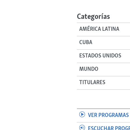
RADIO MARTÍ
ESPECIALES
Categorías
MULTIMEDIA
ESPECIALES
AMÉRICA LATINA
EDITORIALES
LA REALIDAD DE LA VIVIENDA EN
CUBA
CUBA
SER VIEJO EN CUBA
ESTADOS UNIDOS
KENTU-CUBANO
MUNDO
LOS SANTOS DE HIALEAH
DESINFORMACIÓN RUSA EN
TITULARES
AMÉRICA LATINA
LA INVASIÓN DE RUSIA A UCRANIA
VER PROGRAMAS 
ESCUCHAR PROG