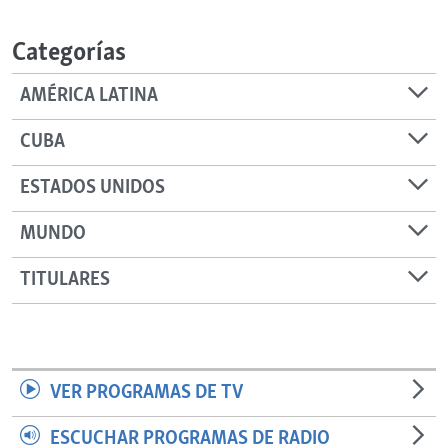
RADIO MARTÍ
Categorías
ESPECIALES
MULTIMEDIA
ESPECIALES
AMÉRICA LATINA
EDITORIALES
LA REALIDAD DE LA VIVIENDA EN CUBA
CUBA
SER VIEJO EN CUBA
SÍGUENOS
ESTADOS UNIDOS
KENTU-CUBANO
MUNDO
LOS SANTOS DE HIALEAH
DESINFORMACIÓN RUSA EN AMÉRICA LATINA
TITULARES
LA INVASIÓN DE RUSIA A UCRANIA
VER PROGRAMAS DE TV
ESCUCHAR PROGRAMAS DE RADIO