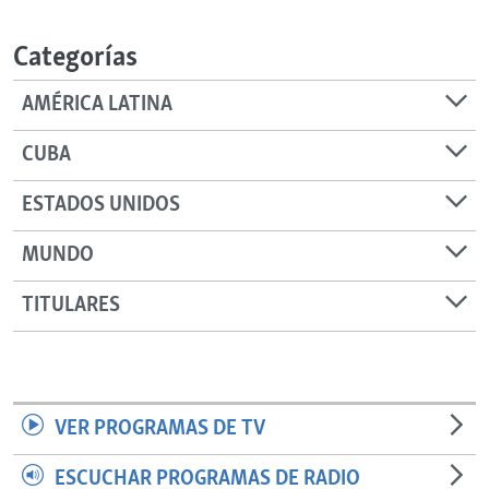
RADIO MARTÍ
Categorías
ESPECIALES
MULTIMEDIA
ESPECIALES
AMÉRICA LATINA
EDITORIALES
LA REALIDAD DE LA VIVIENDA EN CUBA
CUBA
SER VIEJO EN CUBA
SÍGUENOS
ESTADOS UNIDOS
KENTU-CUBANO
MUNDO
LOS SANTOS DE HIALEAH
DESINFORMACIÓN RUSA EN AMÉRICA LATINA
TITULARES
LA INVASIÓN DE RUSIA A UCRANIA
VER PROGRAMAS DE TV
ESCUCHAR PROGRAMAS DE RADIO