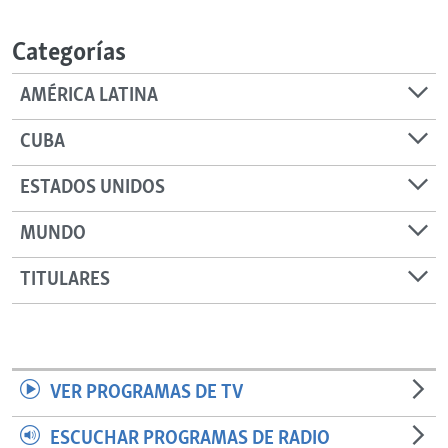
RADIO MARTÍ
Categorías
ESPECIALES
MULTIMEDIA
ESPECIALES
AMÉRICA LATINA
EDITORIALES
LA REALIDAD DE LA VIVIENDA EN CUBA
CUBA
SER VIEJO EN CUBA
SÍGUENOS
ESTADOS UNIDOS
KENTU-CUBANO
MUNDO
LOS SANTOS DE HIALEAH
DESINFORMACIÓN RUSA EN AMÉRICA LATINA
TITULARES
LA INVASIÓN DE RUSIA A UCRANIA
VER PROGRAMAS DE TV
ESCUCHAR PROGRAMAS DE RADIO