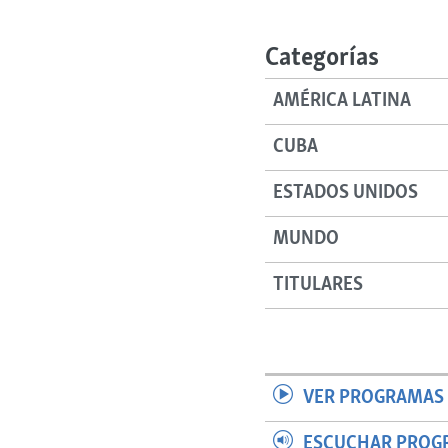
RADIO MARTÍ
ESPECIALES
Categorías
MULTIMEDIA
ESPECIALES
AMÉRICA LATINA
EDITORIALES
LA REALIDAD DE LA VIVIENDA EN
CUBA
CUBA
SER VIEJO EN CUBA
ESTADOS UNIDOS
KENTU-CUBANO
MUNDO
LOS SANTOS DE HIALEAH
DESINFORMACIÓN RUSA EN
TITULARES
AMÉRICA LATINA
LA INVASIÓN DE RUSIA A UCRANIA
VER PROGRAMAS 
ESCUCHAR PROG