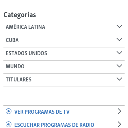
RADIO MARTÍ
Categorías
ESPECIALES
MULTIMEDIA
ESPECIALES
AMÉRICA LATINA
EDITORIALES
LA REALIDAD DE LA VIVIENDA EN CUBA
CUBA
SER VIEJO EN CUBA
SÍGUENOS
ESTADOS UNIDOS
KENTU-CUBANO
MUNDO
LOS SANTOS DE HIALEAH
DESINFORMACIÓN RUSA EN AMÉRICA LATINA
TITULARES
LA INVASIÓN DE RUSIA A UCRANIA
VER PROGRAMAS DE TV
ESCUCHAR PROGRAMAS DE RADIO