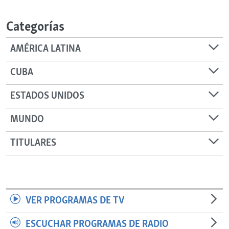
RADIO MARTÍ
Categorías
ESPECIALES
MULTIMEDIA
ESPECIALES
AMÉRICA LATINA
EDITORIALES
LA REALIDAD DE LA VIVIENDA EN CUBA
CUBA
SER VIEJO EN CUBA
SÍGUENOS
ESTADOS UNIDOS
KENTU-CUBANO
MUNDO
LOS SANTOS DE HIALEAH
DESINFORMACIÓN RUSA EN AMÉRICA LATINA
TITULARES
LA INVASIÓN DE RUSIA A UCRANIA
VER PROGRAMAS DE TV
ESCUCHAR PROGRAMAS DE RADIO