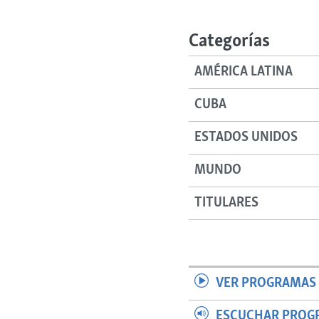
RADIO MARTÍ
ESPECIALES
Categorías
MULTIMEDIA
ESPECIALES
AMÉRICA LATINA
EDITORIALES
LA REALIDAD DE LA VIVIENDA EN
CUBA
CUBA
SER VIEJO EN CUBA
ESTADOS UNIDOS
KENTU-CUBANO
MUNDO
LOS SANTOS DE HIALEAH
DESINFORMACIÓN RUSA EN
TITULARES
AMÉRICA LATINA
LA INVASIÓN DE RUSIA A UCRANIA
VER PROGRAMAS 
ESCUCHAR PROG