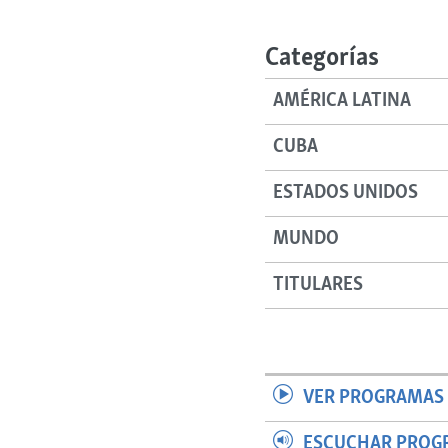
RADIO MARTÍ
ESPECIALES
Categorías
MULTIMEDIA
ESPECIALES
AMÉRICA LATINA
EDITORIALES
LA REALIDAD DE LA VIVIENDA EN
CUBA
CUBA
SER VIEJO EN CUBA
ESTADOS UNIDOS
KENTU-CUBANO
MUNDO
LOS SANTOS DE HIALEAH
DESINFORMACIÓN RUSA EN
TITULARES
AMÉRICA LATINA
LA INVASIÓN DE RUSIA A UCRANIA
VER PROGRAMAS 
ESCUCHAR PROG