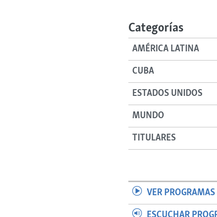
RADIO MARTÍ
ESPECIALES
Categorías
MULTIMEDIA
ESPECIALES
AMÉRICA LATINA
EDITORIALES
LA REALIDAD DE LA VIVIENDA EN
CUBA
CUBA
SER VIEJO EN CUBA
ESTADOS UNIDOS
KENTU-CUBANO
MUNDO
LOS SANTOS DE HIALEAH
DESINFORMACIÓN RUSA EN
TITULARES
AMÉRICA LATINA
LA INVASIÓN DE RUSIA A UCRANIA
VER PROGRAMAS 
ESCUCHAR PROG