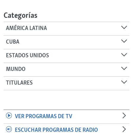
RADIO MARTÍ
Categorías
ESPECIALES
MULTIMEDIA
ESPECIALES
AMÉRICA LATINA
EDITORIALES
LA REALIDAD DE LA VIVIENDA EN CUBA
CUBA
SER VIEJO EN CUBA
SÍGUENOS
ESTADOS UNIDOS
KENTU-CUBANO
MUNDO
LOS SANTOS DE HIALEAH
DESINFORMACIÓN RUSA EN AMÉRICA LATINA
TITULARES
LA INVASIÓN DE RUSIA A UCRANIA
VER PROGRAMAS DE TV
ESCUCHAR PROGRAMAS DE RADIO