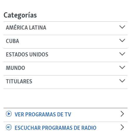
RADIO MARTÍ
Categorías
ESPECIALES
MULTIMEDIA
ESPECIALES
AMÉRICA LATINA
EDITORIALES
LA REALIDAD DE LA VIVIENDA EN CUBA
CUBA
SER VIEJO EN CUBA
SÍGUENOS
ESTADOS UNIDOS
KENTU-CUBANO
MUNDO
LOS SANTOS DE HIALEAH
DESINFORMACIÓN RUSA EN AMÉRICA LATINA
TITULARES
LA INVASIÓN DE RUSIA A UCRANIA
VER PROGRAMAS DE TV
ESCUCHAR PROGRAMAS DE RADIO