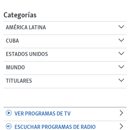
RADIO MARTÍ
Categorías
ESPECIALES
MULTIMEDIA
ESPECIALES
AMÉRICA LATINA
EDITORIALES
LA REALIDAD DE LA VIVIENDA EN CUBA
CUBA
SER VIEJO EN CUBA
SÍGUENOS
ESTADOS UNIDOS
KENTU-CUBANO
MUNDO
LOS SANTOS DE HIALEAH
DESINFORMACIÓN RUSA EN AMÉRICA LATINA
TITULARES
LA INVASIÓN DE RUSIA A UCRANIA
VER PROGRAMAS DE TV
ESCUCHAR PROGRAMAS DE RADIO