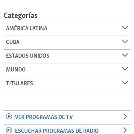
RADIO MARTÍ
Categorías
ESPECIALES
MULTIMEDIA
ESPECIALES
AMÉRICA LATINA
EDITORIALES
LA REALIDAD DE LA VIVIENDA EN CUBA
CUBA
SER VIEJO EN CUBA
SÍGUENOS
ESTADOS UNIDOS
KENTU-CUBANO
MUNDO
LOS SANTOS DE HIALEAH
DESINFORMACIÓN RUSA EN AMÉRICA LATINA
TITULARES
LA INVASIÓN DE RUSIA A UCRANIA
VER PROGRAMAS DE TV
ESCUCHAR PROGRAMAS DE RADIO