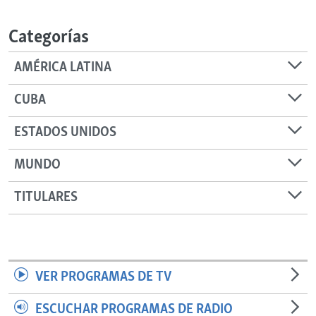
RADIO MARTÍ
Categorías
ESPECIALES
MULTIMEDIA
ESPECIALES
AMÉRICA LATINA
EDITORIALES
LA REALIDAD DE LA VIVIENDA EN CUBA
CUBA
SER VIEJO EN CUBA
SÍGUENOS
ESTADOS UNIDOS
KENTU-CUBANO
MUNDO
LOS SANTOS DE HIALEAH
DESINFORMACIÓN RUSA EN AMÉRICA LATINA
TITULARES
LA INVASIÓN DE RUSIA A UCRANIA
VER PROGRAMAS DE TV
ESCUCHAR PROGRAMAS DE RADIO