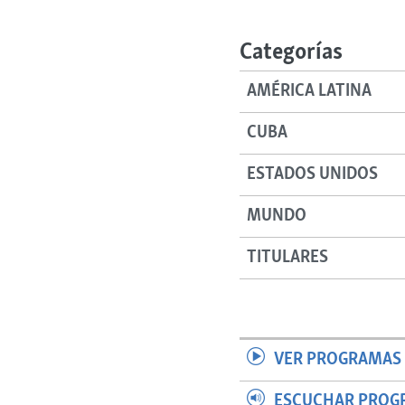
RADIO MARTÍ
ESPECIALES
Categorías
MULTIMEDIA
ESPECIALES
AMÉRICA LATINA
EDITORIALES
LA REALIDAD DE LA VIVIENDA EN
CUBA
CUBA
SER VIEJO EN CUBA
ESTADOS UNIDOS
KENTU-CUBANO
MUNDO
LOS SANTOS DE HIALEAH
DESINFORMACIÓN RUSA EN
TITULARES
AMÉRICA LATINA
LA INVASIÓN DE RUSIA A UCRANIA
VER PROGRAMAS 
ESCUCHAR PROG