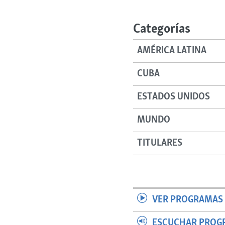
RADIO MARTÍ
ESPECIALES
Categorías
MULTIMEDIA
ESPECIALES
AMÉRICA LATINA
EDITORIALES
LA REALIDAD DE LA VIVIENDA EN
CUBA
CUBA
SER VIEJO EN CUBA
ESTADOS UNIDOS
KENTU-CUBANO
MUNDO
LOS SANTOS DE HIALEAH
DESINFORMACIÓN RUSA EN
TITULARES
AMÉRICA LATINA
LA INVASIÓN DE RUSIA A UCRANIA
VER PROGRAMAS 
ESCUCHAR PROG