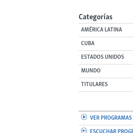
RADIO MARTÍ
ESPECIALES
Categorías
MULTIMEDIA
ESPECIALES
AMÉRICA LATINA
EDITORIALES
LA REALIDAD DE LA VIVIENDA EN
CUBA
CUBA
SER VIEJO EN CUBA
ESTADOS UNIDOS
KENTU-CUBANO
MUNDO
LOS SANTOS DE HIALEAH
DESINFORMACIÓN RUSA EN
TITULARES
AMÉRICA LATINA
LA INVASIÓN DE RUSIA A UCRANIA
VER PROGRAMAS 
ESCUCHAR PROG