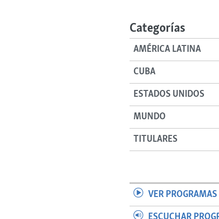
RADIO MARTÍ
ESPECIALES
Categorías
MULTIMEDIA
ESPECIALES
AMÉRICA LATINA
EDITORIALES
LA REALIDAD DE LA VIVIENDA EN
CUBA
CUBA
SER VIEJO EN CUBA
ESTADOS UNIDOS
KENTU-CUBANO
MUNDO
LOS SANTOS DE HIALEAH
DESINFORMACIÓN RUSA EN
TITULARES
AMÉRICA LATINA
LA INVASIÓN DE RUSIA A UCRANIA
VER PROGRAMAS 
ESCUCHAR PROG