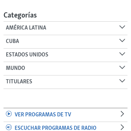
RADIO MARTÍ
Categorías
ESPECIALES
MULTIMEDIA
ESPECIALES
AMÉRICA LATINA
EDITORIALES
LA REALIDAD DE LA VIVIENDA EN CUBA
CUBA
SER VIEJO EN CUBA
SÍGUENOS
ESTADOS UNIDOS
KENTU-CUBANO
MUNDO
LOS SANTOS DE HIALEAH
DESINFORMACIÓN RUSA EN AMÉRICA LATINA
TITULARES
LA INVASIÓN DE RUSIA A UCRANIA
VER PROGRAMAS DE TV
ESCUCHAR PROGRAMAS DE RADIO