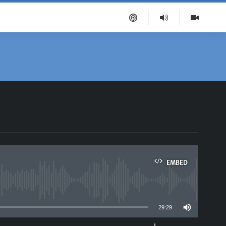
EMBED
able
29:29