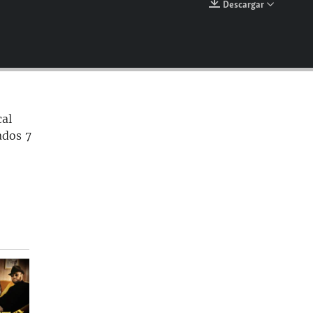
Descargar
EMBED
cal
ados 7