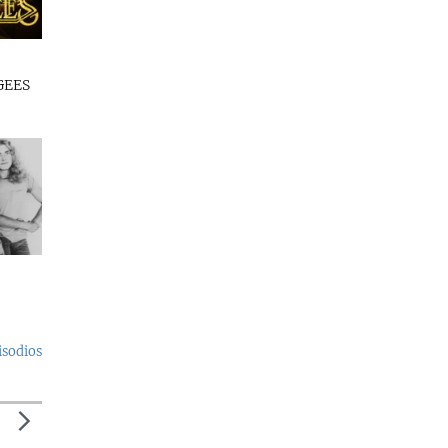
GEES
isodios