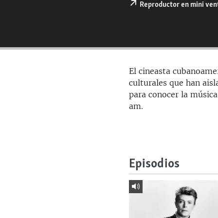
RADIO MARTÍ
Reproductor en mini ve
ESPECIALES
MULTIMEDIA
ESPECIALES
EDITORIALES
LA REALIDAD DE LA VIVIENDA EN
CUBA
El cineasta cubanoame
SER VIEJO EN CUBA
culturales que han ai
para conocer la música
KENTU-CUBANO
am.
LOS SANTOS DE HIALEAH
DESINFORMACIÓN RUSA EN
AMÉRICA LATINA
Episodios
LA INVASIÓN DE RUSIA A UCRANIA