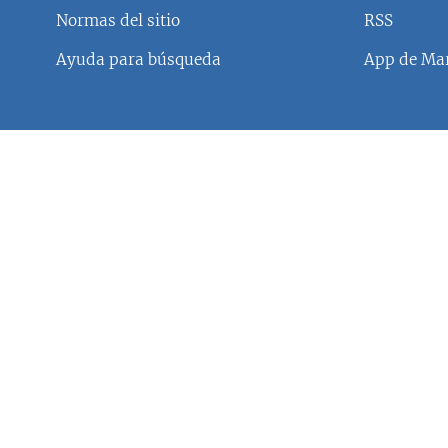
RADIO MARTÍ
Normas del sitio
RSS
ESPECIALES
Ayuda para búsqueda
App de Mar
MULTIMEDIA
ESPECIALES
EDITORIALES
LA REALIDAD DE LA VIVIENDA EN
CUBA
SER VIEJO EN CUBA
KENTU-CUBANO
LOS SANTOS DE HIALEAH
DESINFORMACIÓN RUSA EN
AMÉRICA LATINA
LA INVASIÓN DE RUSIA A UCRANIA