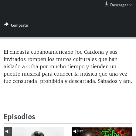
RADIO MARTÍ
Descargar
ESPECIALES
Compartir
MULTIMEDIA
ESPECIALES
EDITORIALES
LA REALIDAD DE LA VIVIENDA EN CUBA
SER VIEJO EN CUBA
El cineasta cubanoamericano Joe Cardona y sus
SÍGUENOS
invitados rompen los muros culturales que han
KENTU-CUBANO
aislado a Cuba por mucho tiempo y tienden un
LOS SANTOS DE HIALEAH
puente musical para conocer la música que una vez
fue censurada, prohibida y descartada. Sábados 7 am.
DESINFORMACIÓN RUSA EN AMÉRICA LATINA
LA INVASIÓN DE RUSIA A UCRANIA
Episodios