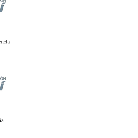
encia
ía