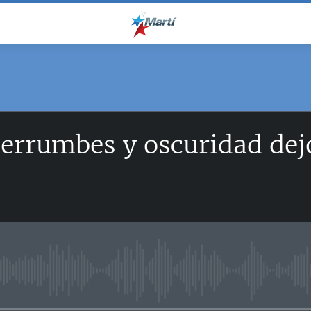
rrumbes y oscuridad dejó
No media source currently avail