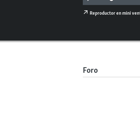
RADIO MARTÍ
ESPECIALES
Reproductor en mini ve
MULTIMEDIA
ESPECIALES
EDITORIALES
LA REALIDAD DE LA VIVIENDA EN
CUBA
SER VIEJO EN CUBA
KENTU-CUBANO
Foro
LOS SANTOS DE HIALEAH
DESINFORMACIÓN RUSA EN
AMÉRICA LATINA
LA INVASIÓN DE RUSIA A UCRANIA