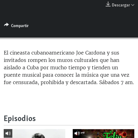
RADIO MARTÍ
Descargar
ESPECIALES
Compartir
MULTIMEDIA
ESPECIALES
EDITORIALES
LA REALIDAD DE LA VIVIENDA EN CUBA
SER VIEJO EN CUBA
El cineasta cubanoamericano Joe Cardona y sus
SÍGUENOS
invitados rompen los muros culturales que han
KENTU-CUBANO
aislado a Cuba por mucho tiempo y tienden un
LOS SANTOS DE HIALEAH
puente musical para conocer la música que una vez
fue censurada, prohibida y descartada. Sábados 7 am.
DESINFORMACIÓN RUSA EN AMÉRICA LATINA
LA INVASIÓN DE RUSIA A UCRANIA
Episodios