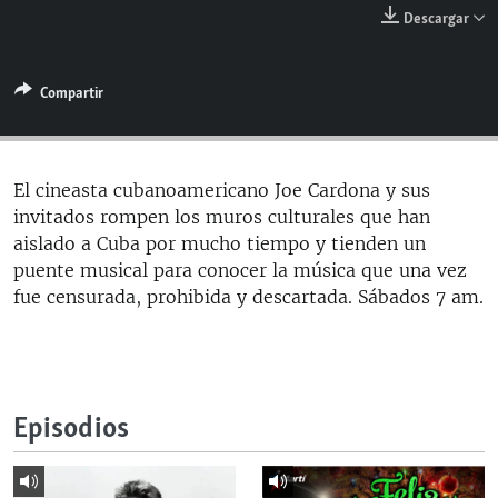
RADIO MARTÍ
Descargar
ESPECIALES
Compartir
MULTIMEDIA
ESPECIALES
EDITORIALES
LA REALIDAD DE LA VIVIENDA EN CUBA
SER VIEJO EN CUBA
El cineasta cubanoamericano Joe Cardona y sus
SÍGUENOS
invitados rompen los muros culturales que han
KENTU-CUBANO
aislado a Cuba por mucho tiempo y tienden un
LOS SANTOS DE HIALEAH
puente musical para conocer la música que una vez
fue censurada, prohibida y descartada. Sábados 7 am.
DESINFORMACIÓN RUSA EN AMÉRICA LATINA
LA INVASIÓN DE RUSIA A UCRANIA
Episodios