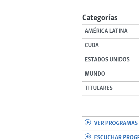
RADIO MARTÍ
ESPECIALES
Categorías
MULTIMEDIA
ESPECIALES
AMÉRICA LATINA
EDITORIALES
LA REALIDAD DE LA VIVIENDA EN
CUBA
CUBA
SER VIEJO EN CUBA
ESTADOS UNIDOS
KENTU-CUBANO
MUNDO
LOS SANTOS DE HIALEAH
DESINFORMACIÓN RUSA EN
TITULARES
AMÉRICA LATINA
LA INVASIÓN DE RUSIA A UCRANIA
VER PROGRAMAS 
ESCUCHAR PROG