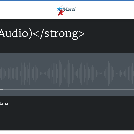
Audio)</strong>
No media source currently avail
ntana