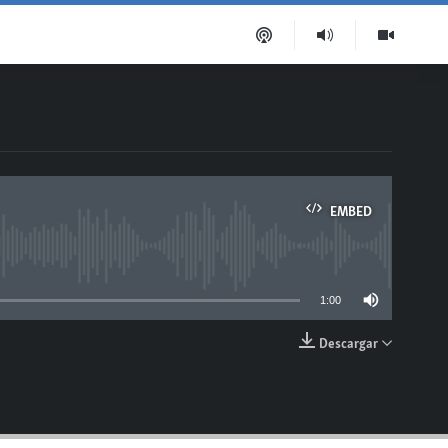
EMBED
able
1:00
Descargar
EMBED