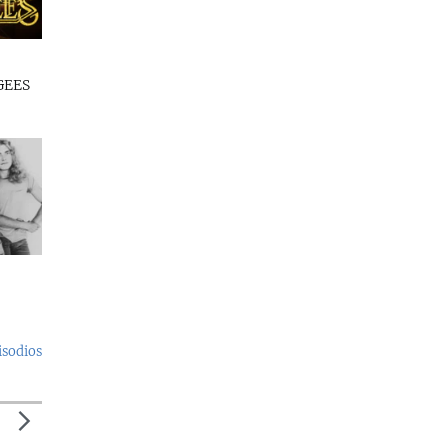
GEES
isodios