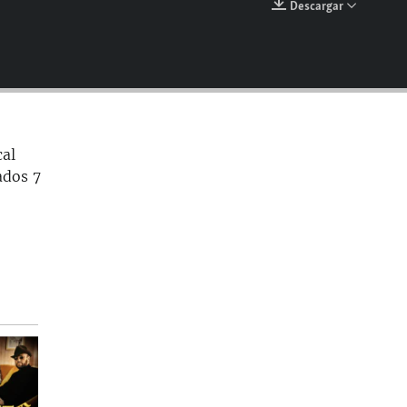
Descargar
EMBED
cal
ados 7