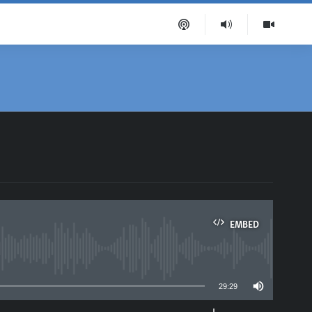
EMBED
able
29:29