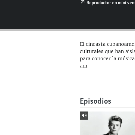
RADIO MARTÍ
Reproductor en mini ve
ESPECIALES
MULTIMEDIA
ESPECIALES
EDITORIALES
LA REALIDAD DE LA VIVIENDA EN
CUBA
El cineasta cubanoame
SER VIEJO EN CUBA
culturales que han ai
para conocer la música
KENTU-CUBANO
am.
LOS SANTOS DE HIALEAH
DESINFORMACIÓN RUSA EN
AMÉRICA LATINA
Episodios
LA INVASIÓN DE RUSIA A UCRANIA