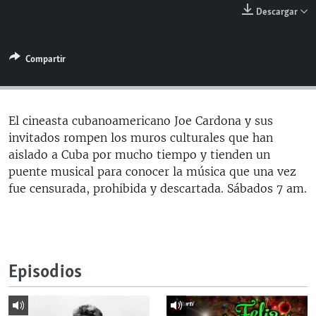
RADIO MARTÍ
Descargar
ESPECIALES
Compartir
MULTIMEDIA
ESPECIALES
EDITORIALES
LA REALIDAD DE LA VIVIENDA EN CUBA
SER VIEJO EN CUBA
El cineasta cubanoamericano Joe Cardona y sus
SÍGUENOS
invitados rompen los muros culturales que han
KENTU-CUBANO
aislado a Cuba por mucho tiempo y tienden un
LOS SANTOS DE HIALEAH
puente musical para conocer la música que una vez
fue censurada, prohibida y descartada. Sábados 7 am.
DESINFORMACIÓN RUSA EN AMÉRICA LATINA
LA INVASIÓN DE RUSIA A UCRANIA
Episodios