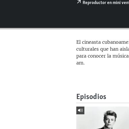
RADIO MARTÍ
Reproductor en mini ve
ESPECIALES
MULTIMEDIA
ESPECIALES
EDITORIALES
LA REALIDAD DE LA VIVIENDA EN
CUBA
El cineasta cubanoame
SER VIEJO EN CUBA
culturales que han ai
para conocer la música
KENTU-CUBANO
am.
LOS SANTOS DE HIALEAH
DESINFORMACIÓN RUSA EN
AMÉRICA LATINA
Episodios
LA INVASIÓN DE RUSIA A UCRANIA