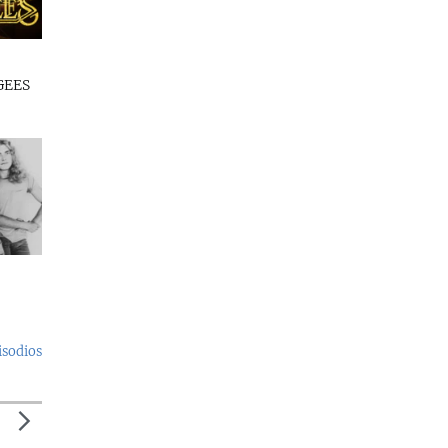
GEES
isodios