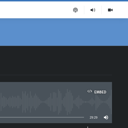
EMBED
able
29:29