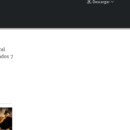
Descargar
EMBED
cal
ados 7