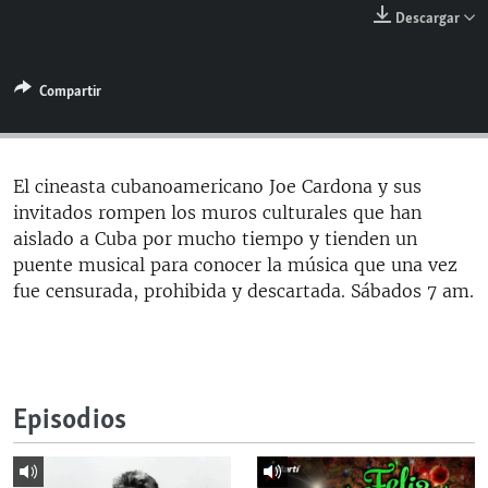
RADIO MARTÍ
Descargar
ESPECIALES
Compartir
MULTIMEDIA
ESPECIALES
EDITORIALES
LA REALIDAD DE LA VIVIENDA EN CUBA
SER VIEJO EN CUBA
El cineasta cubanoamericano Joe Cardona y sus
SÍGUENOS
invitados rompen los muros culturales que han
KENTU-CUBANO
aislado a Cuba por mucho tiempo y tienden un
LOS SANTOS DE HIALEAH
puente musical para conocer la música que una vez
fue censurada, prohibida y descartada. Sábados 7 am.
DESINFORMACIÓN RUSA EN AMÉRICA LATINA
LA INVASIÓN DE RUSIA A UCRANIA
Episodios