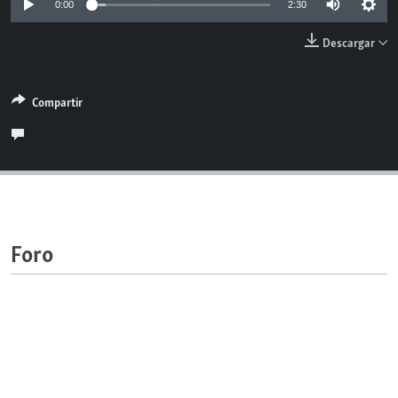
0:00
2:30
RADIO MARTÍ
Descargar
ESPECIALES
MULTIMEDIA
ESPECIALES
Compartir
EDITORIALES
LA REALIDAD DE LA VIVIENDA EN CUBA
SER VIEJO EN CUBA
SÍGUENOS
KENTU-CUBANO
LOS SANTOS DE HIALEAH
DESINFORMACIÓN RUSA EN AMÉRICA LATINA
Foro
LA INVASIÓN DE RUSIA A UCRANIA