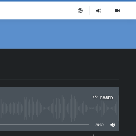
EMBED
able
29:30