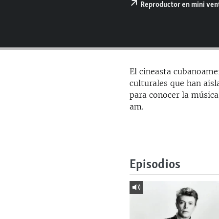
RADIO MARTÍ
Reproductor en mini ve
ESPECIALES
MULTIMEDIA
ESPECIALES
EDITORIALES
LA REALIDAD DE LA VIVIENDA EN
CUBA
El cineasta cubanoame
SER VIEJO EN CUBA
culturales que han ai
para conocer la música
KENTU-CUBANO
am.
LOS SANTOS DE HIALEAH
DESINFORMACIÓN RUSA EN
AMÉRICA LATINA
Episodios
LA INVASIÓN DE RUSIA A UCRANIA