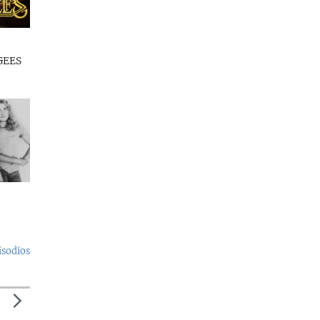
GEES
isodios