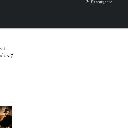
Descargar
EMBED
cal
ados 7