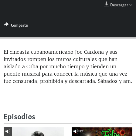
RADIO MARTÍ
Descargar
ESPECIALES
Compartir
MULTIMEDIA
ESPECIALES
EDITORIALES
LA REALIDAD DE LA VIVIENDA EN CUBA
SER VIEJO EN CUBA
El cineasta cubanoamericano Joe Cardona y sus
SÍGUENOS
invitados rompen los muros culturales que han
KENTU-CUBANO
aislado a Cuba por mucho tiempo y tienden un
LOS SANTOS DE HIALEAH
puente musical para conocer la música que una vez
fue censurada, prohibida y descartada. Sábados 7 am.
DESINFORMACIÓN RUSA EN AMÉRICA LATINA
LA INVASIÓN DE RUSIA A UCRANIA
Episodios