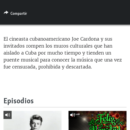
RADIO MARTÍ
Compartir
ESPECIALES
MULTIMEDIA
ESPECIALES
EDITORIALES
LA REALIDAD DE LA VIVIENDA EN CUBA
El cineasta cubanoamericano Joe Cardona y sus
invitados rompen los muros culturales que han
SER VIEJO EN CUBA
SÍGUENOS
aislado a Cuba por mucho tiempo y tienden un
KENTU-CUBANO
puente musical para conocer la música que una vez
fue censurada, prohibida y descartada.
LOS SANTOS DE HIALEAH
DESINFORMACIÓN RUSA EN AMÉRICA LATINA
LA INVASIÓN DE RUSIA A UCRANIA
Episodios