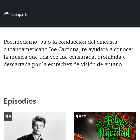
RADIO MARTÍ
Compartir
ESPECIALES
MULTIMEDIA
ESPECIALES
EDITORIALES
LA REALIDAD DE LA VIVIENDA EN CUBA
Postmoderno, bajo la conducción del cineasta
cubanoamericano Joe Cardona, te ayudará a conocer
SER VIEJO EN CUBA
SÍGUENOS
la música que una vez fue censurada, prohibida y
KENTU-CUBANO
descartada por la estrechez de visión de antaño.
LOS SANTOS DE HIALEAH
DESINFORMACIÓN RUSA EN AMÉRICA LATINA
LA INVASIÓN DE RUSIA A UCRANIA
Episodios