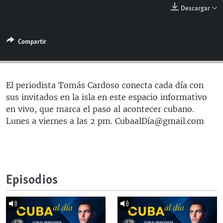
RADIO MARTÍ
Descargar
ESPECIALES
Compartir
MULTIMEDIA
ESPECIALES
EDITORIALES
LA REALIDAD DE LA VIVIENDA EN CUBA
SER VIEJO EN CUBA
El periodista Tomás Cardoso conecta cada día con
SÍGUENOS
sus invitados en la isla en este espacio informativo
KENTU-CUBANO
en vivo, que marca el paso al acontecer cubano.
LOS SANTOS DE HIALEAH
Lunes a viernes a las 2 pm. CubaalDía@gmail.com
DESINFORMACIÓN RUSA EN AMÉRICA LATINA
LA INVASIÓN DE RUSIA A UCRANIA
Episodios