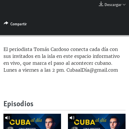
RADIO MARTÍ
Descargar
ESPECIALES
Compartir
MULTIMEDIA
ESPECIALES
EDITORIALES
LA REALIDAD DE LA VIVIENDA EN CUBA
SER VIEJO EN CUBA
El periodista Tomás Cardoso conecta cada día con
SÍGUENOS
sus invitados en la isla en este espacio informativo
KENTU-CUBANO
en vivo, que marca el paso al acontecer cubano.
LOS SANTOS DE HIALEAH
Lunes a viernes a las 2 pm. CubaalDía@gmail.com
DESINFORMACIÓN RUSA EN AMÉRICA LATINA
LA INVASIÓN DE RUSIA A UCRANIA
Episodios