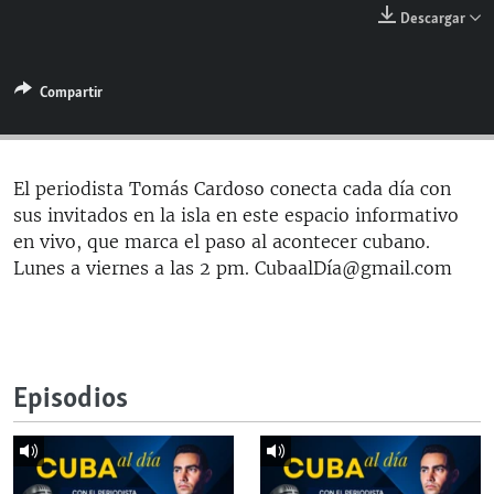
RADIO MARTÍ
Descargar
ESPECIALES
Compartir
MULTIMEDIA
ESPECIALES
EDITORIALES
LA REALIDAD DE LA VIVIENDA EN CUBA
SER VIEJO EN CUBA
El periodista Tomás Cardoso conecta cada día con
SÍGUENOS
sus invitados en la isla en este espacio informativo
KENTU-CUBANO
en vivo, que marca el paso al acontecer cubano.
LOS SANTOS DE HIALEAH
Lunes a viernes a las 2 pm. CubaalDía@gmail.com
DESINFORMACIÓN RUSA EN AMÉRICA LATINA
LA INVASIÓN DE RUSIA A UCRANIA
Episodios