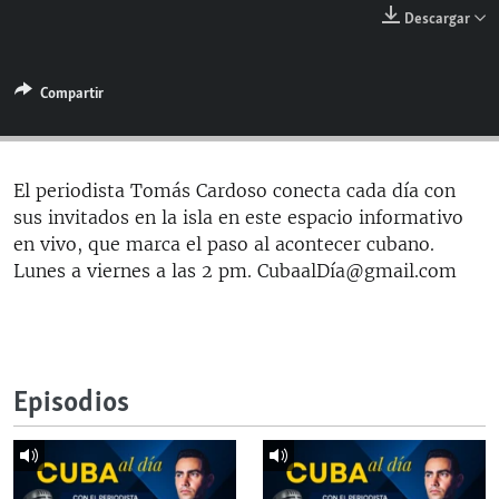
RADIO MARTÍ
Descargar
ESPECIALES
Compartir
MULTIMEDIA
ESPECIALES
EDITORIALES
LA REALIDAD DE LA VIVIENDA EN CUBA
SER VIEJO EN CUBA
El periodista Tomás Cardoso conecta cada día con
SÍGUENOS
sus invitados en la isla en este espacio informativo
KENTU-CUBANO
en vivo, que marca el paso al acontecer cubano.
LOS SANTOS DE HIALEAH
Lunes a viernes a las 2 pm. CubaalDía@gmail.com
DESINFORMACIÓN RUSA EN AMÉRICA LATINA
LA INVASIÓN DE RUSIA A UCRANIA
Episodios